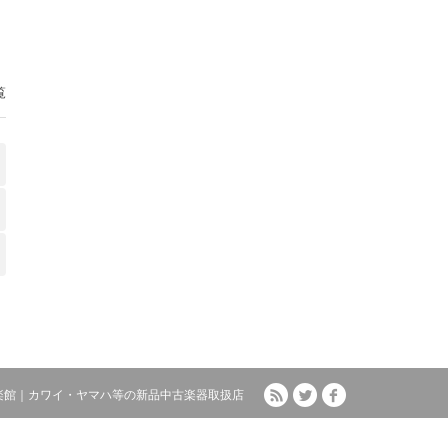
覧
RSS
Twitter
facebook
楽館｜カワイ・ヤマハ等の新品中古楽器取扱店